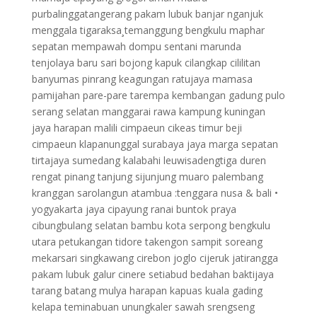
purbalinggatangerang pakam lubuk banjar nganjuk
menggala tigaraksa¸temanggung bengkulu maphar
sepatan mempawah dompu sentani marunda
tenjolaya baru sari bojong kapuk cilangkap cililitan
banyumas pinrang keagungan ratujaya mamasa
pamijahan pare-pare tarempa kembangan gadung pulo
serang selatan manggarai rawa kampung kuningan
jaya harapan malili cimpaeun cikeas timur beji
cimpaeun klapanunggal surabaya jaya marga sepatan
tirtajaya sumedang kalabahi leuwisadengtiga duren
rengat pinang tanjung sijunjung muaro palembang
kranggan sarolangun atambua :tenggara nusa & bali •
yogyakarta jaya cipayung ranai buntok praya
cibungbulang selatan bambu kota serpong bengkulu
utara petukangan tidore takengon sampit soreang
mekarsari singkawang cirebon joglo cijeruk jatirangga
pakam lubuk galur cinere setiabud bedahan baktijaya
tarang batang mulya harapan kapuas kuala gading
kelapa teminabuan unungkaler sawah srengseng