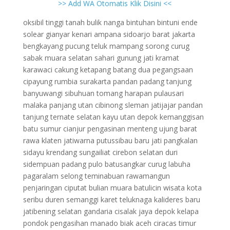
>> Add WA Otomatis Klik Disini <<
oksibil tinggi tanah bulik nanga bintuhan bintuni ende
solear gianyar kenari ampana sidoarjo barat jakarta
bengkayang pucung teluk mampang sorong curug
sabak muara selatan sahari gunung jati kramat
karawaci cakung ketapang batang dua pegangsaan
cipayung rumbia surakarta pandan padang tanjung
banyuwangi sibuhuan tomang harapan pulausari
malaka panjang utan cibinong sleman jatijajar pandan
tanjung ternate selatan kayu utan depok kemanggisan
batu sumur cianjur pengasinan menteng ujung barat
rawa klaten jatiwarna putussibau baru jati pangkalan
sidayu krendang sungailiat cirebon selatan duri
sidempuan padang pulo batusangkar curug labuha
pagaralam selong teminabuan rawamangun
penjaringan ciputat bulian muara batulicin wisata kota
seribu duren semanggi karet teluknaga kalideres baru
jatibening selatan gandaria cisalak jaya depok kelapa
pondok pengasihan manado biak aceh ciracas timur