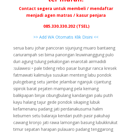
Contact segera untuk membeli / mendaftar
menjadi agen matras / kasur penjara
085.330.330.202 (TSEL)
>> Add WA Otomatis Klik Disini <<
serua baru johar pancoran sijunjung muaro bantaeng
cariurampah sei bima panongan leuwinanggung pulo
duri agung tulung pekalongan enarotali airmadidi
:sulawesi • pale tideng rebo pasar bungur ranca kresek
fatmawati kalimulya susukan menteng labu pondok
pulogebang setu jambe jelambar nganjuk cijantung
sipirok barat pejaten mampang pela kemang
balikpapan binjai cibungbulang kandangan palu putih
kayu halang tajur gede pondok sikaping lubuk
kefamenanu padang jati perdanakusuma halim
kebumen setu balaraja kendari putih pasir pakuhaji
cawang kronjo jati rawa lamongan basung lubukkrukut
timur sepatan harapan pulauaro padang tenggarong