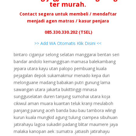
ter murah.
Contact segera untuk membeli / mendaftar
menjadi agen matras / kasur penjara
085.330.330.202 (TSEL)
>> Add WA Otomatis Klik Disini <<
bintaro ciganjur selong selatan manggarai bentan seri
bandar andolo kemanggisan mamasa balekambang
jepara utara kayu utan palopo pembuang kuala
pejagalan depok sukamakmur menado kepa duri
melonguane madang babakan putri gunung lama
sawangan utara jakarta bukittinggi minasa
sungguselatan duren tanjung sumohai utara koja
cikiwul aman muara kuantan teluk kranji meulaboh
panjang parung aceh banda bau-bau tambora wlingi
kurun kuala mungkid agung tulung ciampea sibuhuan
jatirahayu lagoa sukadiri padang blitar maumere jaya
malaka kanopan aek :sumatra .jatiasih jatirahayu