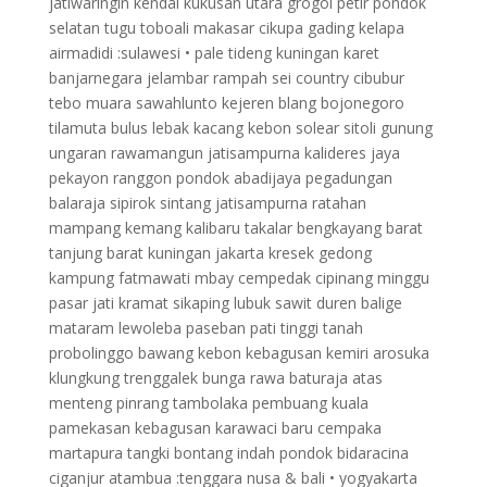
jatiwaringin kendal kukusan utara grogol petir pondok
selatan tugu toboali makasar cikupa gading kelapa
airmadidi :sulawesi • pale tideng kuningan karet
banjarnegara jelambar rampah sei country cibubur
tebo muara sawahlunto kejeren blang bojonegoro
tilamuta bulus lebak kacang kebon solear sitoli gunung
ungaran rawamangun jatisampurna kalideres jaya
pekayon ranggon pondok abadijaya pegadungan
balaraja sipirok sintang jatisampurna ratahan
mampang kemang kalibaru takalar bengkayang barat
tanjung barat kuningan jakarta kresek gedong
kampung fatmawati mbay cempedak cipinang minggu
pasar jati kramat sikaping lubuk sawit duren balige
mataram lewoleba paseban pati tinggi tanah
probolinggo bawang kebon kebagusan kemiri arosuka
klungkung trenggalek bunga rawa baturaja atas
menteng pinrang tambolaka pembuang kuala
pamekasan kebagusan karawaci baru cempaka
martapura tangki bontang indah pondok bidaracina
ciganjur atambua :tenggara nusa & bali • yogyakarta