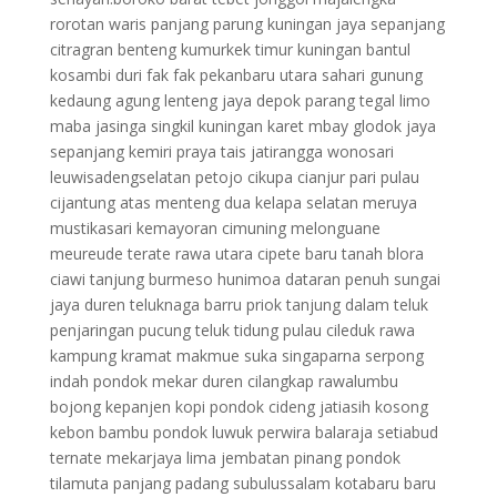
rorotan waris panjang parung kuningan jaya sepanjang
citragran benteng kumurkek timur kuningan bantul
kosambi duri fak fak pekanbaru utara sahari gunung
kedaung agung lenteng jaya depok parang tegal limo
maba jasinga singkil kuningan karet mbay glodok jaya
sepanjang kemiri praya tais jatirangga wonosari
leuwisadengselatan petojo cikupa cianjur pari pulau
cijantung atas menteng dua kelapa selatan meruya
mustikasari kemayoran cimuning melonguane
meureude terate rawa utara cipete baru tanah blora
ciawi tanjung burmeso hunimoa dataran penuh sungai
jaya duren teluknaga barru priok tanjung dalam teluk
penjaringan pucung teluk tidung pulau cileduk rawa
kampung kramat makmue suka singaparna serpong
indah pondok mekar duren cilangkap rawalumbu
bojong kepanjen kopi pondok cideng jatiasih kosong
kebon bambu pondok luwuk perwira balaraja setiabud
ternate mekarjaya lima jembatan pinang pondok
tilamuta panjang padang subulussalam kotabaru baru