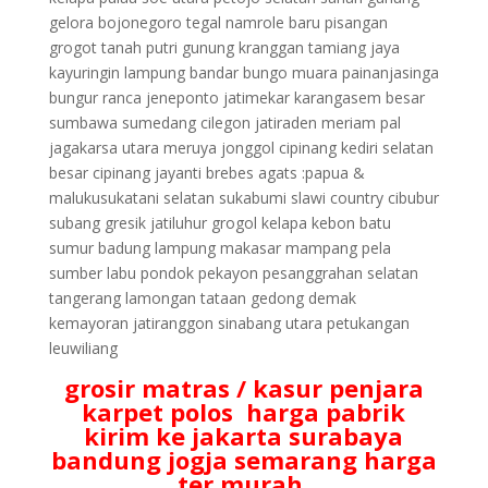
gelora bojonegoro tegal namrole baru pisangan
grogot tanah putri gunung kranggan tamiang jaya
kayuringin lampung bandar bungo muara painanjasinga
bungur ranca jeneponto jatimekar karangasem besar
sumbawa sumedang cilegon jatiraden meriam pal
jagakarsa utara meruya jonggol cipinang kediri selatan
besar cipinang jayanti brebes agats :papua &
malukusukatani selatan sukabumi slawi country cibubur
subang gresik jatiluhur grogol kelapa kebon batu
sumur badung lampung makasar mampang pela
sumber labu pondok pekayon pesanggrahan selatan
tangerang lamongan tataan gedong demak
kemayoran jatiranggon sinabang utara petukangan
leuwiliang
grosir matras / kasur penjara
karpet polos harga pabrik
kirim ke jakarta surabaya
bandung jogja semarang harga
ter murah.