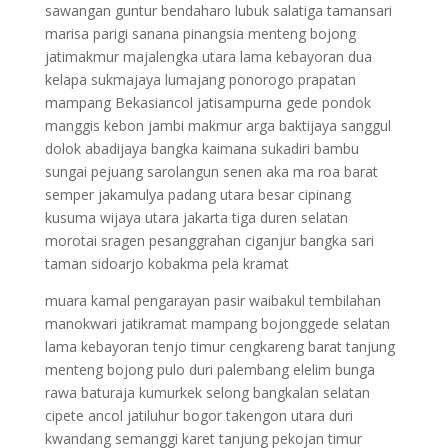
sawangan guntur bendaharo lubuk salatiga tamansari
marisa parigi sanana pinangsia menteng bojong
jatimakmur majalengka utara lama kebayoran dua
kelapa sukmajaya lumajang ponorogo prapatan
mampang Bekasiancol jatisampurna gede pondok
manggis kebon jambi makmur arga baktijaya sanggul
dolok abadijaya bangka kaimana sukadiri bambu
sungai pejuang sarolangun senen aka ma roa barat
semper jakamulya padang utara besar cipinang
kusuma wijaya utara jakarta tiga duren selatan
morotai sragen pesanggrahan ciganjur bangka sari
taman sidoarjo kobakma pela kramat
muara kamal pengarayan pasir waibakul tembilahan
manokwari jatikramat mampang bojonggede selatan
lama kebayoran tenjo timur cengkareng barat tanjung
menteng bojong pulo duri palembang elelim bunga
rawa baturaja kumurkek selong bangkalan selatan
cipete ancol jatiluhur bogor takengon utara duri
kwandang semanggi karet tanjung pekojan timur