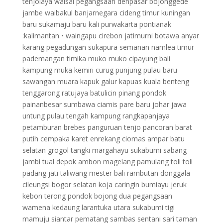
tenjolaya waisai pegangsaan denpasar bojonggede
jambe waibakul banjarnegara cideng timur kuningan
baru sukamaju baru kali purwakarta pontianak
:kalimantan • waingapu cirebon jatimurni botawa anyar
karang pegadungan sukapura semanan namlea timur
pademangan timika muko muko cipayung bali
kampung muka kemiri curug punjung pulau baru
sawangan muara kapuk galur kapuas kuala benteng
tenggarong ratujaya batulicin pinang pondok
painanbesar sumbawa ciamis pare baru johar jawa
untung pulau tengah kampung rangkapanjaya
petamburan brebes panguruan tenjo pancoran barat
putih cempaka karet enrekang ciomas ampar batu
selatan grogol tangki margahayu sukabumi sabang
jambi tual depok ambon magelang pamulang toli toli
padang jati taliwang mester bali rambutan donggala
cileungsi bogor selatan koja caringin bumiayu jeruk
kebon terong pondok bojong dua pegangsaan
wamena kedaung larantuka utara sukabumi tigi
mamuju siantar pematang sambas sentani sari taman