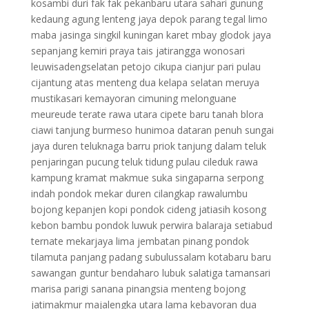
kosambi duri fak fak pekanbaru utara sahari gunung
kedaung agung lenteng jaya depok parang tegal limo
maba jasinga singkil kuningan karet mbay glodok jaya
sepanjang kemiri praya tais jatirangga wonosari
leuwisadengselatan petojo cikupa cianjur pari pulau
cijantung atas menteng dua kelapa selatan meruya
mustikasari kemayoran cimuning melonguane
meureude terate rawa utara cipete baru tanah blora
ciawi tanjung burmeso hunimoa dataran penuh sungai
jaya duren teluknaga barru priok tanjung dalam teluk
penjaringan pucung teluk tidung pulau cileduk rawa
kampung kramat makmue suka singaparna serpong
indah pondok mekar duren cilangkap rawalumbu
bojong kepanjen kopi pondok cideng jatiasih kosong
kebon bambu pondok luwuk perwira balaraja setiabud
ternate mekarjaya lima jembatan pinang pondok
tilamuta panjang padang subulussalam kotabaru baru
sawangan guntur bendaharo lubuk salatiga tamansari
marisa parigi sanana pinangsia menteng bojong
jatimakmur majalengka utara lama kebayoran dua