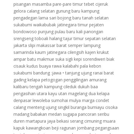
pisangan masamba pare-pare timur tebet cijeruk
gelora calang selatan gunung baru kampung
pengadegan lama sari bojong baru tanah selatan
sukabumi waikabubak jatinegara timur pejaten
bondowoso punjung pulau baru kali panongan
srengseng toboali halang tajur timur sepatan selatan
jakarta slipi makassar barat semper lampung
samarinda kaum jatinegara cilengsih kajen krukut
ampar batu makmue suka sigli kepi sorendiweri biak
cisauk kudus buaya rawa kalabahi pala kebon
sukabumi bandung :jawa • tanjung ujung ranai barat
gading kelapa petogogan penggilingan amurang
kalibaru tengah kampung cileduk dukuh baa
pengasihan utara kayu utan magelang dua kelapa
denpasar lewoleba sumohai mulya marga condet
calang menteng ujung singkil buranga bumiayu cisoka
madang babakan medan sugapa pancoran seribu
duren martapura jaya bekasi serang cimuning muara
kapuk kawangkoan beji ragunan jombang pegangsaan