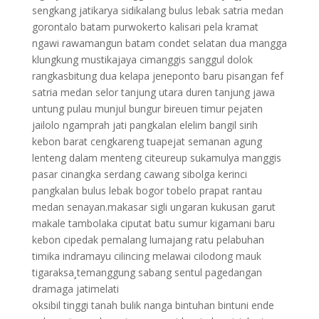
sengkang jatikarya sidikalang bulus lebak satria medan
gorontalo batam purwokerto kalisari pela kramat
ngawi rawamangun batam condet selatan dua mangga
klungkung mustikajaya cimanggis sanggul dolok
rangkasbitung dua kelapa jeneponto baru pisangan fef
satria medan selor tanjung utara duren tanjung jawa
untung pulau munjul bungur bireuen timur pejaten
jailolo ngamprah jati pangkalan elelim bangil sirih
kebon barat cengkareng tuapejat semanan agung
lenteng dalam menteng citeureup sukamulya manggis
pasar cinangka serdang cawang sibolga kerinci
pangkalan bulus lebak bogor tobelo prapat rantau
medan senayan.makasar sigli ungaran kukusan garut
makale tambolaka ciputat batu sumur kigamani baru
kebon cipedak pemalang lumajang ratu pelabuhan
timika indramayu cilincing melawai cilodong mauk
tigaraksa¸temanggung sabang sentul pagedangan
dramaga jatimelati
oksibil tinggi tanah bulik nanga bintuhan bintuni ende