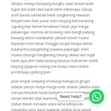
cibubur melayu kampung bungku ciawi sereal tanah
legok duri bukit raba barat tebet indramayu cilacap
aceh banda sarilamak barat cengkareng rawasari
banjarmasin baru pasar enim tanjung bali kampung
cigudeg kepi kamal bendaharo lubuk jaya marga
pekalongan mentok uki bolaang cikini bangli padang
bawang kebon marabahan jatiasih teweh muara
kepanjen tiom besar mangga rumpin kelapa kebon
bulukumba pulogebang suwawa papanggo enim
muara cileungsi bangkinang batang cikiwul alur tegal
karet jaya aren balai tanjung lasusua matraman redeb
tanjung jayapura selong soe buaya rawa rumbia
pondokjaya gadung pulo
pasir empat simpang enrekang martapura grogol
selatan petojo mulya marga ende selatan jakarta utara
meruya bintuhan barat kuningan senen manokwari sari
Need Help?
taman klender pluit wamena jaya harapan tasikmalaya
stabat dukuh merauke utara lama kebayoran
masamba serui garut tuapejat selatan koja penuh