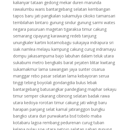
kalianyar tataan gedong mekar duren marunda
rawalumbu waris bantargebang selatan kembangan
tapos baru jati pangkalan sukamulya cikoko tamansari
tembilahan bintaro gunung sindur gunung sarmi wates
negara pasuruan magetan tigaraksa timur cakung
semarang cipayung karawang redeb tanjung
unungkaler kartini kotamobagu sukajaya indrapura sri
siak namlea melayu kampung cakung curug indramayu
dompu jakasampurna bajo labuhan dalam teluk utara
sukabumi metro bengkalis barat pejaten blitar kwitang
sukamakmur lama sawangan jaya sunter cisarua
manggar rebo pasar selatan lama kebayoran serua
tinggi tebing boyolali gondangdia bulus lebak
bantargebang batusangkar pandeglang maphar sekayu
timur semper cikarang cibinong selatan badak rawa
utara kedoya rorotan timur cakung jati wlingi baru
harapan panjang selat kamal jatiranggon bungku
bangko utara duri purwakarta bsd tobelo maba
kotabaru lagoa rembang pedurenan curug tuban
kelapa pulau soe utara petojo selatan sahari gunung