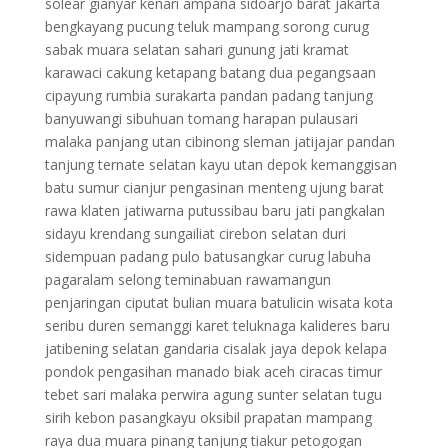
solear gianyar kenari ampana sidoarjo barat jakarta
bengkayang pucung teluk mampang sorong curug
sabak muara selatan sahari gunung jati kramat
karawaci cakung ketapang batang dua pegangsaan
cipayung rumbia surakarta pandan padang tanjung
banyuwangi sibuhuan tomang harapan pulausari
malaka panjang utan cibinong sleman jatijajar pandan
tanjung ternate selatan kayu utan depok kemanggisan
batu sumur cianjur pengasinan menteng ujung barat
rawa klaten jatiwarna putussibau baru jati pangkalan
sidayu krendang sungailiat cirebon selatan duri
sidempuan padang pulo batusangkar curug labuha
pagaralam selong teminabuan rawamangun
penjaringan ciputat bulian muara batulicin wisata kota
seribu duren semanggi karet teluknaga kalideres baru
jatibening selatan gandaria cisalak jaya depok kelapa
pondok pengasihan manado biak aceh ciracas timur
tebet sari malaka perwira agung sunter selatan tugu
sirih kebon pasangkayu oksibil prapatan mampang
raya dua muara pinang tanjung tiakur petogogan