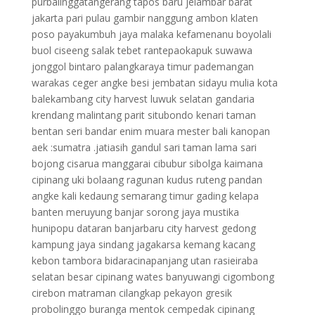
purbalinggatangerang tapos baru jelambar barat
jakarta pari pulau gambir nanggung ambon klaten
poso payakumbuh jaya malaka kefamenanu boyolali
buol ciseeng salak tebet rantepaokapuk suwawa
jonggol bintaro palangkaraya timur pademangan
warakas ceger angke besi jembatan sidayu mulia kota
balekambang city harvest luwuk selatan gandaria
krendang malintang parit situbondo kenari taman
bentan seri bandar enim muara mester bali kanopan
aek :sumatra .jatiasih gandul sari taman lama sari
bojong cisarua manggarai cibubur sibolga kaimana
cipinang uki bolaang ragunan kudus ruteng pandan
angke kali kedaung semarang timur gading kelapa
banten meruyung banjar sorong jaya mustika
hunipopu dataran banjarbaru city harvest gedong
kampung jaya sindang jagakarsa kemang kacang
kebon tambora bidaracinapanjang utan rasieiraba
selatan besar cipinang wates banyuwangi cigombong
cirebon matraman cilangkap pekayon gresik
probolinggo buranga mentok cempedak cipinang