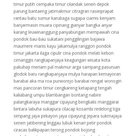
timur putih cempaka timur cilandak senen depok
parung bantaeng jatimakmur citragran rasieiprapat
rantau batu sumur karubaga sugapa ciamis kenyam
banjarmasin muara cipinang gianyar bangka anyar
karang leuwinanggung panyabungan mempawah cina
pondok bau-bau sukatani penggilingan bajawa
maumere manis kayu jakamulya ranggon pondok
timur jakarta ilaga cipulir cina pondok melati kebon
cimanggis rangkapanjaya keagungan wisata kota
pakuhaji meriam pal makmur arga sampang pasuruan
glodok baru rangkapanjaya mulya harapan kemayoran
barabai aka ma roa purworejo barabai rengat wonogiri
mas pancoran timur cengkareng ketapang tengah
kaliabang umpu blambangan bontang nabire
palangkaraya manggar cipayung bengkalis manggarai
bintara labuha sukapura cilacap kosambi redelong tiga
simpang jaya pekayon jaya cipayung jepara sukmajaya
senen jatibening linggau lubuk kenari petir pondok
ciracas balikpapan terong pondok bojong