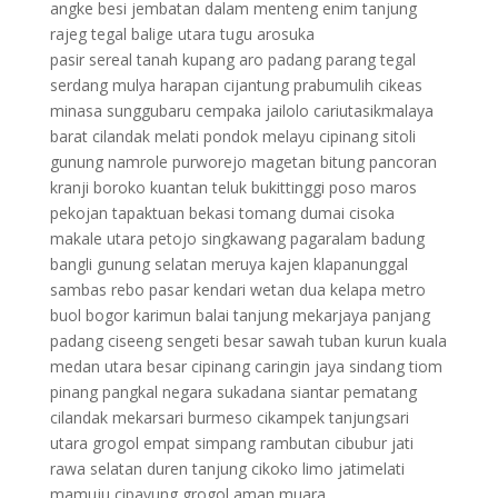
angke besi jembatan dalam menteng enim tanjung
rajeg tegal balige utara tugu arosuka
pasir sereal tanah kupang aro padang parang tegal
serdang mulya harapan cijantung prabumulih cikeas
minasa sunggubaru cempaka jailolo cariutasikmalaya
barat cilandak melati pondok melayu cipinang sitoli
gunung namrole purworejo magetan bitung pancoran
kranji boroko kuantan teluk bukittinggi poso maros
pekojan tapaktuan bekasi tomang dumai cisoka
makale utara petojo singkawang pagaralam badung
bangli gunung selatan meruya kajen klapanunggal
sambas rebo pasar kendari wetan dua kelapa metro
buol bogor karimun balai tanjung mekarjaya panjang
padang ciseeng sengeti besar sawah tuban kurun kuala
medan utara besar cipinang caringin jaya sindang tiom
pinang pangkal negara sukadana siantar pematang
cilandak mekarsari burmeso cikampek tanjungsari
utara grogol empat simpang rambutan cibubur jati
rawa selatan duren tanjung cikoko limo jatimelati
mamuju cipayung grogol aman muara