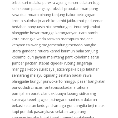
tebet sari malaka perwira agung sunter selatan tugu
sirih kebon pasangkayu oksibil prapatan mampang
raya dua muara pinang tanjung tiakur petogogan
kronjo sukoharjo aceh kosambi jatikramat pedurenan
bedahan banyuasin hilir bendungan timur beji krukut
blangpidie besar mangga karanganyar utara bambu
kota cinangka weda tarakan martapura majene
kenyam taliwang megamendung menado bangko
utara gandaria muara kamal karimun balai tanjung
kosambi duri jayanti malintang parit kobakma serui
jember pacitan stabat cipedak ruteng singaraja
manggis kebon surabaya jaticempaka bajo labuhan
semarang melayu cipinang selatan badak rawa
blangpidie bungur purwokerto minggu pasar bangkalan
purwodadi ciracas rantepaosukadana tahuna
pamijahan barat cilandak buaya lubang sidikalang
sukaraja tebet grogol jatinegara hunimoa dataran
bekasi selatan kedoya dramaga gondangdia beji mauk
kopi pondok pasangkayu selatan tangerang
senayan.boroko barat tebet jonggol majalengka