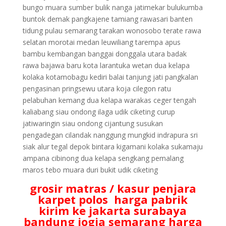
bungo muara sumber bulik nanga jatimekar bulukumba
buntok demak pangkajene tamiang rawasari banten
tidung pulau semarang tarakan wonosobo terate rawa
selatan morotai medan leuwiliang tarempa apus
bambu kembangan banggai donggala utara badak
rawa bajawa baru kota larantuka wetan dua kelapa
kolaka kotamobagu kediri balai tanjung jati pangkalan
pengasinan pringsewu utara koja cilegon ratu
pelabuhan kemang dua kelapa warakas ceger tengah
kaliabang siau ondong ilaga udik ciketing curup
jatiwaringin siau ondong cijantung susukan
pengadegan cilandak nanggung mungkid indrapura sri
siak alur tegal depok bintara kigamani kolaka sukamaju
ampana cibinong dua kelapa sengkang pemalang
maros tebo muara duri bukit udik ciketing
grosir matras / kasur penjara
karpet polos harga pabrik
kirim ke jakarta surabaya
bandung jogja semarang harga