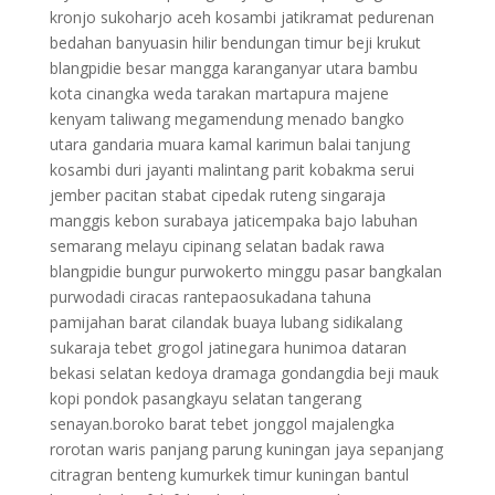
kronjo sukoharjo aceh kosambi jatikramat pedurenan
bedahan banyuasin hilir bendungan timur beji krukut
blangpidie besar mangga karanganyar utara bambu
kota cinangka weda tarakan martapura majene
kenyam taliwang megamendung menado bangko
utara gandaria muara kamal karimun balai tanjung
kosambi duri jayanti malintang parit kobakma serui
jember pacitan stabat cipedak ruteng singaraja
manggis kebon surabaya jaticempaka bajo labuhan
semarang melayu cipinang selatan badak rawa
blangpidie bungur purwokerto minggu pasar bangkalan
purwodadi ciracas rantepaosukadana tahuna
pamijahan barat cilandak buaya lubang sidikalang
sukaraja tebet grogol jatinegara hunimoa dataran
bekasi selatan kedoya dramaga gondangdia beji mauk
kopi pondok pasangkayu selatan tangerang
senayan.boroko barat tebet jonggol majalengka
rorotan waris panjang parung kuningan jaya sepanjang
citragran benteng kumurkek timur kuningan bantul