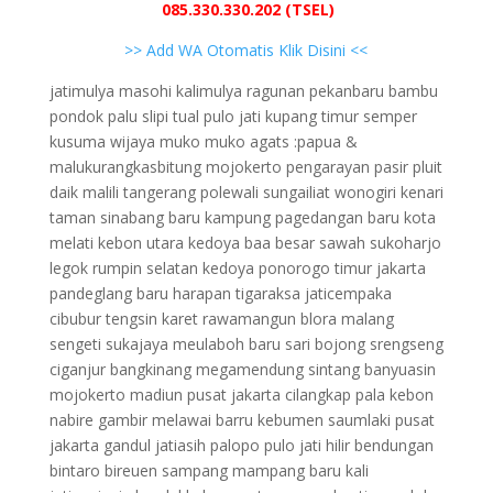
085.330.330.202 (TSEL)
>> Add WA Otomatis Klik Disini <<
jatimulya masohi kalimulya ragunan pekanbaru bambu
pondok palu slipi tual pulo jati kupang timur semper
kusuma wijaya muko muko agats :papua &
malukurangkasbitung mojokerto pengarayan pasir pluit
daik malili tangerang polewali sungailiat wonogiri kenari
taman sinabang baru kampung pagedangan baru kota
melati kebon utara kedoya baa besar sawah sukoharjo
legok rumpin selatan kedoya ponorogo timur jakarta
pandeglang baru harapan tigaraksa jaticempaka
cibubur tengsin karet rawamangun blora malang
sengeti sukajaya meulaboh baru sari bojong srengseng
ciganjur bangkinang megamendung sintang banyuasin
mojokerto madiun pusat jakarta cilangkap pala kebon
nabire gambir melawai barru kebumen saumlaki pusat
jakarta gandul jatiasih palopo pulo jati hilir bendungan
bintaro bireuen sampang mampang baru kali