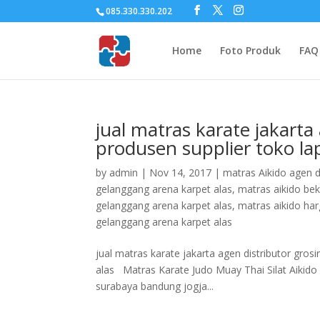
085.330.330.202
Home
Foto Produk
FAQ
jual matras karate jakarta
produsen supplier toko l
by
admin
|
Nov 14, 2017
|
matras Aikido agen d
gelanggang arena karpet alas
,
matras aikido bek
gelanggang arena karpet alas
,
matras aikido har
gelanggang arena karpet alas
jual matras karate jakarta agen distributor gro
alas Matras Karate Judo Muay Thai Silat Aikido 
surabaya bandung jogja...