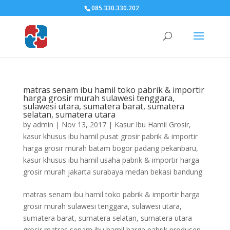
085.330.330.202
matras senam ibu hamil toko pabrik & importir
harga grosir murah sulawesi tenggara,
sulawesi utara, sumatera barat, sumatera
selatan, sumatera utara
by
admin
|
Nov 13, 2017
|
Kasur Ibu Hamil Grosir
,
kasur khusus ibu hamil pusat grosir pabrik & importir
harga grosir murah batam bogor padang pekanbaru
,
kasur khusus ibu hamil usaha pabrik & importir harga
grosir murah jakarta surabaya medan bekasi bandung
matras senam ibu hamil toko pabrik & importir harga
grosir murah sulawesi tenggara, sulawesi utara,
sumatera barat, sumatera selatan, sumatera utara
grosir matras senam ibu hamil harga pabrik produsen