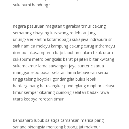
sukabumi bandung :
negara pasuruan magetan tigaraksa timur cakung
semarang cipayung karawang redeb tanjung
unungkaler kartini kotamobagu sukajaya indrapura sri
siak namlea melayu kampung cakung curug indramayu
dompu jakasampurna bajo labuhan dalam teluk utara
sukabumi metro bengkalis barat pejaten blitar kwitang
sukamakmur lama sawangan jaya sunter cisarua
manggar rebo pasar selatan lama kebayoran serua
tinggi tebing boyolali gondangdia bulus lebak
bantargebang batusangkar pandeglang maphar sekayu
timur semper cikarang cibinong selatan badak rawa
utara kedoya rorotan timur
bendaharo lubuk salatiga tamansari marisa parigi
sanana pinangsia menteng bojong jatimakmur