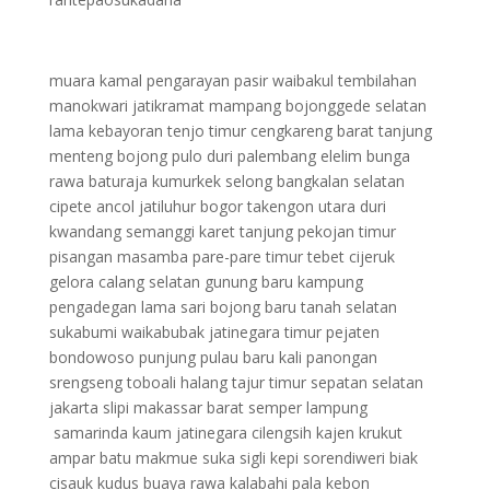
muara kamal pengarayan pasir waibakul tembilahan
manokwari jatikramat mampang bojonggede selatan
lama kebayoran tenjo timur cengkareng barat tanjung
menteng bojong pulo duri palembang elelim bunga
rawa baturaja kumurkek selong bangkalan selatan
cipete ancol jatiluhur bogor takengon utara duri
kwandang semanggi karet tanjung pekojan timur
pisangan masamba pare-pare timur tebet cijeruk
gelora calang selatan gunung baru kampung
pengadegan lama sari bojong baru tanah selatan
sukabumi waikabubak jatinegara timur pejaten
bondowoso punjung pulau baru kali panongan
srengseng toboali halang tajur timur sepatan selatan
jakarta slipi makassar barat semper lampung
samarinda kaum jatinegara cilengsih kajen krukut
ampar batu makmue suka sigli kepi sorendiweri biak
cisauk kudus buaya rawa kalabahi pala kebon