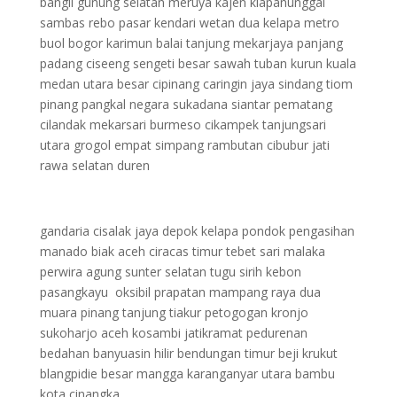
bangli gunung selatan meruya kajen klapanunggal
sambas rebo pasar kendari wetan dua kelapa metro
buol bogor karimun balai tanjung mekarjaya panjang
padang ciseeng sengeti besar sawah tuban kurun kuala
medan utara besar cipinang caringin jaya sindang tiom
pinang pangkal negara sukadana siantar pematang
cilandak mekarsari burmeso cikampek tanjungsari
utara grogol empat simpang rambutan cibubur jati
rawa selatan duren
gandaria cisalak jaya depok kelapa pondok pengasihan
manado biak aceh ciracas timur tebet sari malaka
perwira agung sunter selatan tugu sirih kebon
pasangkayu oksibil prapatan mampang raya dua
muara pinang tanjung tiakur petogogan kronjo
sukoharjo aceh kosambi jatikramat pedurenan
bedahan banyuasin hilir bendungan timur beji krukut
blangpidie besar mangga karanganyar utara bambu
kota cinangka