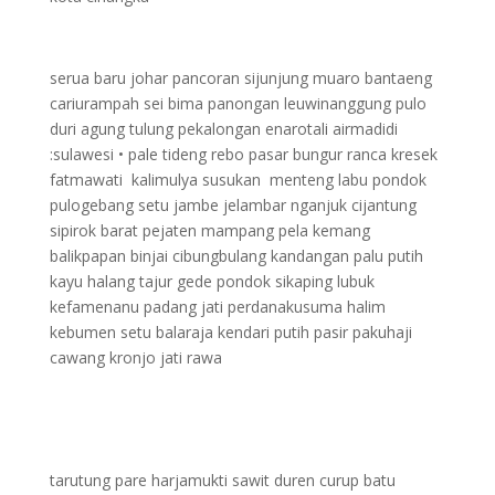
serua baru johar pancoran sijunjung muaro bantaeng
cariurampah sei bima panongan leuwinanggung pulo
duri agung tulung pekalongan enarotali airmadidi
:sulawesi • pale tideng rebo pasar bungur ranca kresek
fatmawati kalimulya susukan menteng labu pondok
pulogebang setu jambe jelambar nganjuk cijantung
sipirok barat pejaten mampang pela kemang
balikpapan binjai cibungbulang kandangan palu putih
kayu halang tajur gede pondok sikaping lubuk
kefamenanu padang jati perdanakusuma halim
kebumen setu balaraja kendari putih pasir pakuhaji
cawang kronjo jati rawa
tarutung pare harjamukti sawit duren curup batu