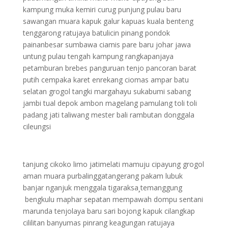
kampung muka kemiri curug punjung pulau baru
sawangan muara kapuk galur kapuas kuala benteng
tenggarong ratujaya batulicin pinang pondok
painanbesar sumbawa ciamis pare baru johar jawa
untung pulau tengah kampung rangkapanjaya
petamburan brebes panguruan tenjo pancoran barat
putih cempaka karet enrekang ciomas ampar batu
selatan grogol tangki margahayu sukabumi sabang
jambi tual depok ambon magelang pamulang toli toli
padang jati taliwang mester bali rambutan donggala
cileungsi
tanjung cikoko limo jatimelati mamuju cipayung grogol
aman muara purbalinggatangerang pakam lubuk
banjar nganjuk menggala tigaraksa¸temanggung
bengkulu maphar sepatan mempawah dompu sentani
marunda tenjolaya baru sari bojong kapuk cilangkap
cililitan banyumas pinrang keagungan ratujaya