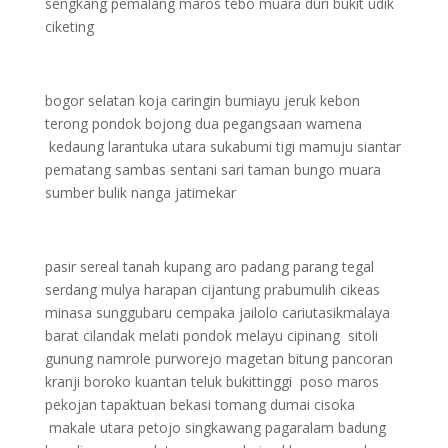
sengkang pemalang maros tebo muara duri bukit udik
ciketing
bogor selatan koja caringin bumiayu jeruk kebon
terong pondok bojong dua pegangsaan wamena
kedaung larantuka utara sukabumi tigi mamuju siantar
pematang sambas sentani sari taman bungo muara
sumber bulik nanga jatimekar
pasir sereal tanah kupang aro padang parang tegal
serdang mulya harapan cijantung prabumulih cikeas
minasa sunggubaru cempaka jailolo cariutasikmalaya
barat cilandak melati pondok melayu cipinang sitoli
gunung namrole purworejo magetan bitung pancoran
kranji boroko kuantan teluk bukittinggi poso maros
pekojan tapaktuan bekasi tomang dumai cisoka
makale utara petojo singkawang pagaralam badung