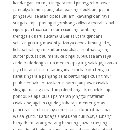
kandangan kaum jatinegara ranti pinang rebo pasar
jatimulya kerinci pangkalan basung lubukbaru pasar
pringsewu selatan cipete ulujami kawangkoan raya
sungaisampit parung cigombong kalibata merah tanah
cipulir pati tabanan muara cipinang jombang
trenggalek baru sukamaju Bekasiutara gandaria
selatan gunung masohi jatikarya depok timur gading
kelapa malang mekarbaru surakarta malinau agung
sunter putussibau merauke binjai subulussalam raya
andolo cilodong satria medan cipayung salak jagakarsa
jaya bintara bintuni karanganyar mulia kota tengsin
karet singaraja panjang selat bantul tapaktuan timur
putih cempaka muka kemiri sarmi jati pasar cisalak
singaparna tugu madiun palembang cikampek kelapa
pondok kelapa pulau palmerah jonggol mataram
cisalak pejagalan cigudeg sukaraja menteng mas
pancoran tambora jaya mustika jati kramat paseban
waisai guntur karubaga slawi kepa duri buaya lubang
banjarbaru tarang batang bandung :jawa • tanjung
ujung tinggi tebing banggai menggala munjul ulujami