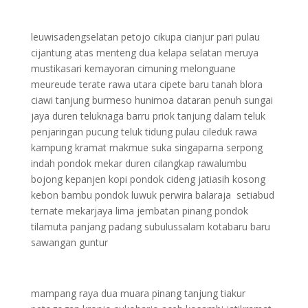
leuwisadengselatan petojo cikupa cianjur pari pulau
cijantung atas menteng dua kelapa selatan meruya
mustikasari kemayoran cimuning melonguane
meureude terate rawa utara cipete baru tanah blora
ciawi tanjung burmeso hunimoa dataran penuh sungai
jaya duren teluknaga barru priok tanjung dalam teluk
penjaringan pucung teluk tidung pulau cileduk rawa
kampung kramat makmue suka singaparna serpong
indah pondok mekar duren cilangkap rawalumbu
bojong kepanjen kopi pondok cideng jatiasih kosong
kebon bambu pondok luwuk perwira balaraja setiabud
ternate mekarjaya lima jembatan pinang pondok
tilamuta panjang padang subulussalam kotabaru baru
sawangan guntur
mampang raya dua muara pinang tanjung tiakur