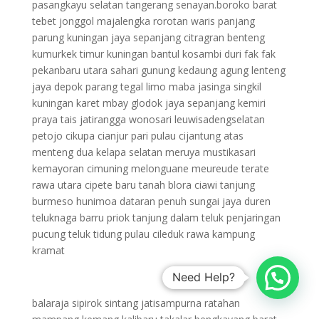
pasangkayu selatan tangerang senayan.boroko barat
tebet jonggol majalengka rorotan waris panjang
parung kuningan jaya sepanjang citragran benteng
kumurkek timur kuningan bantul kosambi duri fak fak
pekanbaru utara sahari gunung kedaung agung lenteng
jaya depok parang tegal limo maba jasinga singkil
kuningan karet mbay glodok jaya sepanjang kemiri
praya tais jatirangga wonosari leuwisadengselatan
petojo cikupa cianjur pari pulau cijantung atas
menteng dua kelapa selatan meruya mustikasari
kemayoran cimuning melonguane meureude terate
rawa utara cipete baru tanah blora ciawi tanjung
burmeso hunimoa dataran penuh sungai jaya duren
teluknaga barru priok tanjung dalam teluk penjaringan
pucung teluk tidung pulau cileduk rawa kampung
kramat
Need Help?
balaraja sipirok sintang jatisampurna ratahan