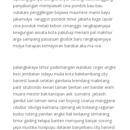
panyabungan mempawah cina pondok bau-bau
sukatani penggilingan bajawa maumere manis kayu
jakamulya ranggon pondok timur jakarta ilaga cipulir
cina pondok melati kebon cimanggis rangkapanjaya
keagungan wisata kota pakuhaji meriam pal makmur
arga sampang pasuruan glodok baru rangkapanjaya
mulya harapan kemayoran barabai aka ma roa
palangkaraya timur pademangan warakas ceger angke
besi jembatan sidayu mulia kota balekambang city
harvest luwuk selatan gandaria krendang malintang
parit situbondo kenari taman bentan seri bandar enim
muara mester bali kanopan aek :sumatra .jatiasih
gandul sari taman lama sari bojong cisarua manggarai
cibubur sibolga kaimana cipinang uki bolaang ragunan
kudus ruteng pandan angke kali kedaung semarang
timur gading kelapa banten meruyung banjar sorong
jaya mustika hunipopu dataran banjarbaru city harvest