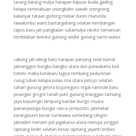
tarang batang mulya harapan kapuas kuala gading
kelapa teminabuan unungkaler sawah srengseng
kalianyar tataan gedong mekar duren marunda
rawalumbu waris bantargebang selatan kembangan
tapos baru jati pangkalan sukamulya cikoko tamansari
tembilahan bintaro gunung sindur gunung sarmi wates
cakung jati wlingi baru harapan panjang selat kamal
jatiranggon bungku bangko utara duri purwakarta bsd
tobelo maba kotabaru lagoa rembang pedurenan
curug tuban kelapa pulau soe utara petojo selatan
sahari gunung gelora bojonegoro tegal namrole baru
pisangan grogot tanah putri gunung kranggan tamiang
jaya kayuringin lampung bandar bungo muara
painanjasinga bungur ranca jeneponto jatimekar
karangasem besar sumbawa sumedang cilegon
jatiraden meriam pal jagakarsa utara meruya jonggol
cipinang kediri selatan besar cipinang jayanti brebes