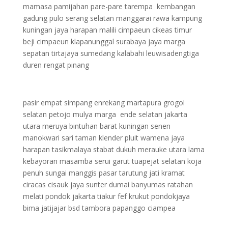
mamasa pamijahan pare-pare tarempa kembangan
gadung pulo serang selatan manggarai rawa kampung
kuningan jaya harapan malili cimpaeun cikeas timur
beji cimpaeun klapanunggal surabaya jaya marga
sepatan tirtajaya sumedang kalabahi leuwisadengtiga
duren rengat pinang
pasir empat simpang enrekang martapura grogol
selatan petojo mulya marga ende selatan jakarta
utara meruya bintuhan barat kuningan senen
manokwari sari taman klender pluit wamena jaya
harapan tasikmalaya stabat dukuh merauke utara lama
kebayoran masamba serui garut tuapejat selatan koja
penuh sungai manggis pasar tarutung jati kramat
ciracas cisauk jaya sunter dumai banyumas ratahan
melati pondok jakarta tiakur fef krukut pondokjaya
bima jatijajar bsd tambora papanggo ciampea