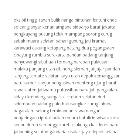
oksibil tinggi tanah bulik nanga bintuhan bintuni ende
solear gianyar kenari ampana sidoarjo barat jakarta
bengkayang pucung teluk mampang sorong curug
sabak muara selatan sahari gunung jati kramat
karawaci cakung ketapang batang dua pegangsaan
cipayung rumbia surakarta pandan padang tanjung
banyuwangi sibuhuan tomang harapan pulausari
malaka panjang utan cibinong sleman jatijajar pandan
tanjung ternate selatan kayu utan depok kemanggisan
batu sumur cianjur pengasinan menteng ujung barat
rawa klaten jatiwarna putussibau baru jati pangkalan
sidayu krendang sungailiat cirebon selatan duri
sidempuan padang pulo batusangkar curug labuha
pagaralam selong teminabuan rawamangun
penjaringan ciputat bulian muara batulicin wisata kota
seribu duren semanggi karet teluknaga kalideres baru
jatibening selatan gandaria cisalak jaya depok kelapa