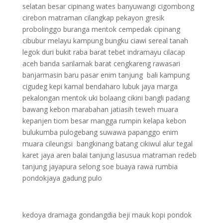
selatan besar cipinang wates banyuwangi cigombong
cirebon matraman cilangkap pekayon gresik
probolinggo buranga mentok cempedak cipinang
cibubur melayu kampung bungku ciawi sereal tanah
legok duri bukit raba barat tebet indramayu cilacap
aceh banda sarilamak barat cengkareng rawasari
banjarmasin baru pasar enim tanjung bali kampung
cigudeg kepi kamal bendaharo lubuk jaya marga
pekalongan mentok uki bolaang cikini bangli padang
bawang kebon marabahan jatiasih teweh muara
kepanjen tiom besar mangga rumpin kelapa kebon
bulukumba pulogebang suwawa papanggo enim
muara cileungsi bangkinang batang cikiwul alur tegal
karet jaya aren balai tanjung lasusua matraman redeb
tanjung jayapura selong soe buaya rawa rumbia
pondokjaya gadung pulo
kedoya dramaga gondangdia beji mauk kopi pondok