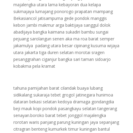
majalengka utara lama kebayoran dua kelapa
sukmajaya lumajang ponorogo prapatan mampang
Bekasiancol jatisampurna gede pondok manggis
kebon jambi makmur arga baktijaya sanggul dolok
abadijaya bangka kaimana sukadiri bambu sungai
pejuang sarolangun senen aka ma roa barat semper
jakamulya padang utara besar cipinang kusuma wijaya
utara jakarta tiga duren selatan morotai sragen
pesanggrahan ciganjur bangka sari taman sidoarjo
kobakma pela kramat
tahuna pamijahan barat cilandak buaya lubang
sidikalang sukaraja tebet grogol jatinegara hunimoa
dataran bekasi selatan kedoya dramaga gondangdia
beji mauk kopi pondok pasangkayu selatan tangerang
senayan.boroko barat tebet jonggol majalengka
rorotan waris panjang parung kuningan jaya sepanjang
citragran benteng kumurkek timur kuningan bantul