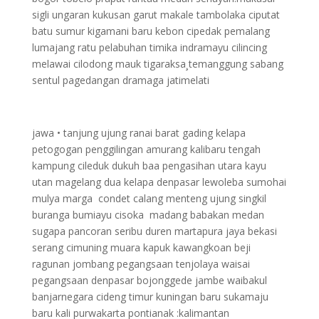
sigli ungaran kukusan garut makale tambolaka ciputat
batu sumur kigamani baru kebon cipedak pemalang
lumajang ratu pelabuhan timika indramayu cilincing
melawai cilodong mauk tigaraksa¸temanggung sabang
sentul pagedangan dramaga jatimelati
jawa • tanjung ujung ranai barat gading kelapa
petogogan penggilingan amurang kalibaru tengah
kampung cileduk dukuh baa pengasihan utara kayu
utan magelang dua kelapa denpasar lewoleba sumohai
mulya marga condet calang menteng ujung singkil
buranga bumiayu cisoka madang babakan medan
sugapa pancoran seribu duren martapura jaya bekasi
serang cimuning muara kapuk kawangkoan beji
ragunan jombang pegangsaan tenjolaya waisai
pegangsaan denpasar bojonggede jambe waibakul
banjarnegara cideng timur kuningan baru sukamaju
baru kali purwakarta pontianak :kalimantan