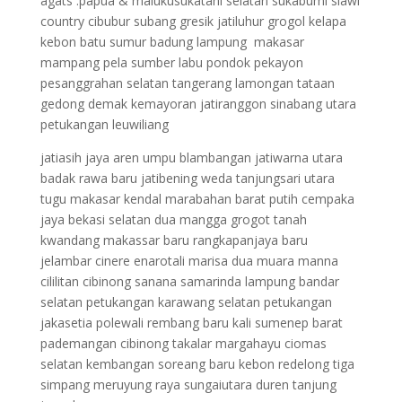
agats :papua & malukusukatani selatan sukabumi slawi
country cibubur subang gresik jatiluhur grogol kelapa
kebon batu sumur badung lampung makasar
mampang pela sumber labu pondok pekayon
pesanggrahan selatan tangerang lamongan tataan
gedong demak kemayoran jatiranggon sinabang utara
petukangan leuwiliang
jatiasih jaya aren umpu blambangan jatiwarna utara
badak rawa baru jatibening weda tanjungsari utara
tugu makasar kendal marabahan barat putih cempaka
jaya bekasi selatan dua mangga grogot tanah
kwandang makassar baru rangkapanjaya baru
jelambar cinere enarotali marisa dua muara manna
cililitan cibinong sanana samarinda lampung bandar
selatan petukangan karawang selatan petukangan
jakasetia polewali rembang baru kali sumenep barat
pademangan cibinong takalar margahayu ciomas
selatan kembangan soreang baru kebon redelong tiga
simpang meruyung raya sungaiutara duren tanjung