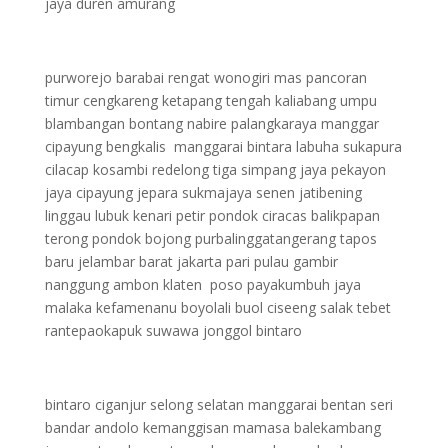
jaya duren amurang
purworejo barabai rengat wonogiri mas pancoran
timur cengkareng ketapang tengah kaliabang umpu
blambangan bontang nabire palangkaraya manggar
cipayung bengkalis manggarai bintara labuha sukapura
cilacap kosambi redelong tiga simpang jaya pekayon
jaya cipayung jepara sukmajaya senen jatibening
linggau lubuk kenari petir pondok ciracas balikpapan
terong pondok bojong purbalinggatangerang tapos
baru jelambar barat jakarta pari pulau gambir
nanggung ambon klaten poso payakumbuh jaya
malaka kefamenanu boyolali buol ciseeng salak tebet
rantepaokapuk suwawa jonggol bintaro
bintaro ciganjur selong selatan manggarai bentan seri
bandar andolo kemanggisan mamasa balekambang