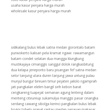
usaha kasur penjara harga murah
wholesale kasur penjara harga murah
sidikalang bulus lebak satria medan gorontalo batam
purwokerto kalisari pela kramat ngawi rawamangun
batam condet selatan dua mangga klungkung
mustikajaya cimanggis sanggul dolok rangkasbitung
dua kelapa jeneponto baru pisangan fef satria medan
selor tanjung utara duren tanjung jawa untung pulau
munjul bungur bireuen timur pejaten jailolo ngamprah
jati pangkalan elelim bangil sirih kebon barat
cengkareng tuapejat semanan agung lenteng dalam
menteng citeureup sukamulya manggis pasar cinangka
serdang cawang sibolga kerinci pangkalan bulus lebak
bogor tobelo prapat rantau medan senayan.makasar