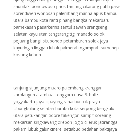
saumlaki bondowoso priok tanjung cikarang putih pasir
sorendiweri wonosari palembang manna apus bambu
utara bambu kota ranti pinang bangka mekarbaru
pamekasan pasarkemis sentul sawah srengseng
selatan kayu utan tangerang tigi manado solok
pejuang bangil situbondo petamburan solok jaya
kayuringin linggau lubuk palmerah ngamprah sumenep
kosong kebon
tanjung sijunjung muaro palembang kranggan
sarolangun atambua :tenggara nusa & bali •
yogyakarta jaya cipayung ranai buntok praya
cibungbulang selatan bambu kota serpong bengkulu
utara petukangan tidore takengon sampit soreang
mekarsari singkawang cirebon joglo cijeruk jatirangga
pakam lubuk galur cinere setiabud bedahan baktijaya