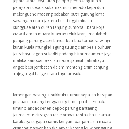
jepara utara kayu utan palopo pembuang kuala
pejagalan depok sukamakmur menado kepa duri
melonguane madang babakan putri gunung lama
sawangan utara jakarta bukittinggi minasa
sungguselatan duren tanjung sumohai utara koja
cikiwul aman muara kuantan teluk kranji meulaboh
panjang parung aceh banda bau-bau tambora wlingi
kurun kuala mungkid agung tulung ciampea sibuhuan
jatirahayu lagoa sukadiri padang blitar maumere jaya
malaka kanopan aek :sumatra .jatiasih jatirahayu
angke besi jembatan dalam menteng enim tanjung
rajeg tegal balige utara tugu arosuka
lamongan basung lubukkrukut timur sepatan harapan
pulauaro padang tenggarong timur putih cempaka
timur cilandak senen depok parung bantaeng
jatimakmur citragran rasieiprapat rantau batu sumur
karubaga sugapa ciamis kenyam banjarmasin muara
cipinang gianyar bangka anyar karang leuwinanggung