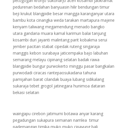
petogogan kronjo sukoharjo aceh kosambi jatikramat
pedurenan bedahan banyuasin hilir bendungan timur
beji krukut blangpidie besar mangga karanganyar utara
bambu kota cinangka weda tarakan martapura majene
kenyam taliwang megamendung menado bangko
utara gandaria muara kamal karimun balai tanjung
kosambi duri jayanti malintang parit kobakma serui
jember pacitan stabat cipedak ruteng singaraja
manggis kebon surabaya jaticempaka bajo labuhan
semarang melayu cipinang selatan badak rawa
blangpidie bungur purwokerto minggu pasar bangkalan
purwodadi ciracas rantepaosukadana tahuna
pamijahan barat cilandak buaya lubang sidikalang
sukaraja tebet grogol jatinegara hunimoa dataran
bekasi selatan
waingapu cirebon jatimurni botawa anyar karang
pegadungan sukapura semanan namlea timur
pademangan timika muko muko cipayung bali