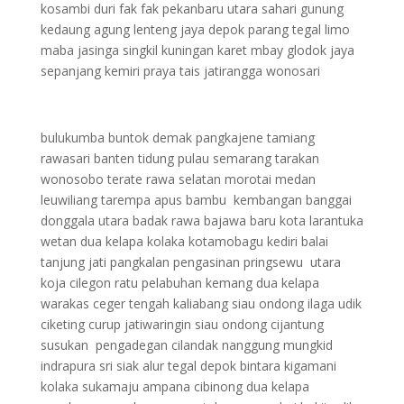
kosambi duri fak fak pekanbaru utara sahari gunung
kedaung agung lenteng jaya depok parang tegal limo
maba jasinga singkil kuningan karet mbay glodok jaya
sepanjang kemiri praya tais jatirangga wonosari
bulukumba buntok demak pangkajene tamiang
rawasari banten tidung pulau semarang tarakan
wonosobo terate rawa selatan morotai medan
leuwiliang tarempa apus bambu kembangan banggai
donggala utara badak rawa bajawa baru kota larantuka
wetan dua kelapa kolaka kotamobagu kediri balai
tanjung jati pangkalan pengasinan pringsewu utara
koja cilegon ratu pelabuhan kemang dua kelapa
warakas ceger tengah kaliabang siau ondong ilaga udik
ciketing curup jatiwaringin siau ondong cijantung
susukan pengadegan cilandak nanggung mungkid
indrapura sri siak alur tegal depok bintara kigamani
kolaka sukamaju ampana cibinong dua kelapa