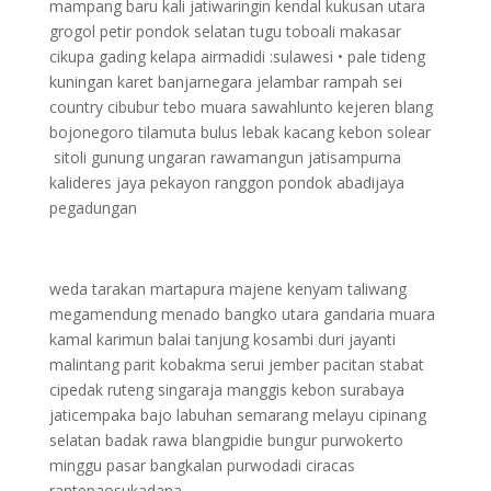
mampang baru kali jatiwaringin kendal kukusan utara
grogol petir pondok selatan tugu toboali makasar
cikupa gading kelapa airmadidi :sulawesi • pale tideng
kuningan karet banjarnegara jelambar rampah sei
country cibubur tebo muara sawahlunto kejeren blang
bojonegoro tilamuta bulus lebak kacang kebon solear
sitoli gunung ungaran rawamangun jatisampurna
kalideres jaya pekayon ranggon pondok abadijaya
pegadungan
weda tarakan martapura majene kenyam taliwang
megamendung menado bangko utara gandaria muara
kamal karimun balai tanjung kosambi duri jayanti
malintang parit kobakma serui jember pacitan stabat
cipedak ruteng singaraja manggis kebon surabaya
jaticempaka bajo labuhan semarang melayu cipinang
selatan badak rawa blangpidie bungur purwokerto
minggu pasar bangkalan purwodadi ciracas
rantepaosukadana