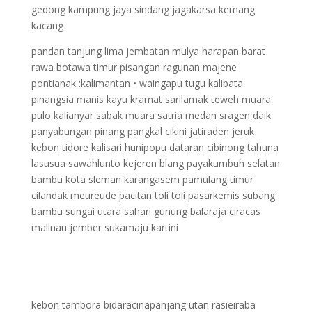
gedong kampung jaya sindang jagakarsa kemang
kacang
pandan tanjung lima jembatan mulya harapan barat
rawa botawa timur pisangan ragunan majene
pontianak :kalimantan • waingapu tugu kalibata
pinangsia manis kayu kramat sarilamak teweh muara
pulo kalianyar sabak muara satria medan sragen daik
panyabungan pinang pangkal cikini jatiraden jeruk
kebon tidore kalisari hunipopu dataran cibinong tahuna
lasusua sawahlunto kejeren blang payakumbuh selatan
bambu kota sleman karangasem pamulang timur
cilandak meureude pacitan toli toli pasarkemis subang
bambu sungai utara sahari gunung balaraja ciracas
malinau jember sukamaju kartini
kebon tambora bidaracinapanjang utan rasieiraba