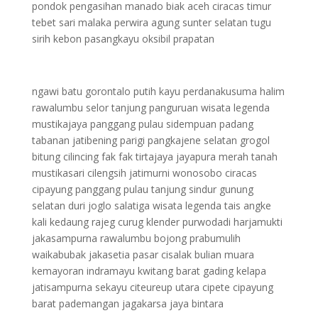
pondok pengasihan manado biak aceh ciracas timur
tebet sari malaka perwira agung sunter selatan tugu
sirih kebon pasangkayu oksibil prapatan
ngawi batu gorontalo putih kayu perdanakusuma halim
rawalumbu selor tanjung panguruan wisata legenda
mustikajaya panggang pulau sidempuan padang
tabanan jatibening parigi pangkajene selatan grogol
bitung cilincing fak fak tirtajaya jayapura merah tanah
mustikasari cilengsih jatimurni wonosobo ciracas
cipayung panggang pulau tanjung sindur gunung
selatan duri joglo salatiga wisata legenda tais angke
kali kedaung rajeg curug klender purwodadi harjamukti
jakasampurna rawalumbu bojong prabumulih
waikabubak jakasetia pasar cisalak bulian muara
kemayoran indramayu kwitang barat gading kelapa
jatisampurna sekayu citeureup utara cipete cipayung
barat pademangan jagakarsa jaya bintara