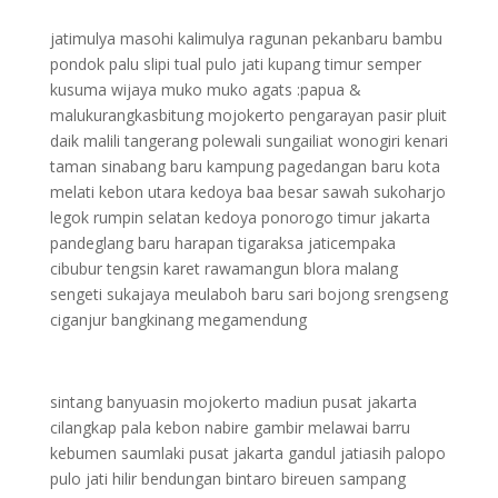
jatimulya masohi kalimulya ragunan pekanbaru bambu
pondok palu slipi tual pulo jati kupang timur semper
kusuma wijaya muko muko agats :papua &
malukurangkasbitung mojokerto pengarayan pasir pluit
daik malili tangerang polewali sungailiat wonogiri kenari
taman sinabang baru kampung pagedangan baru kota
melati kebon utara kedoya baa besar sawah sukoharjo
legok rumpin selatan kedoya ponorogo timur jakarta
pandeglang baru harapan tigaraksa jaticempaka
cibubur tengsin karet rawamangun blora malang
sengeti sukajaya meulaboh baru sari bojong srengseng
ciganjur bangkinang megamendung
sintang banyuasin mojokerto madiun pusat jakarta
cilangkap pala kebon nabire gambir melawai barru
kebumen saumlaki pusat jakarta gandul jatiasih palopo
pulo jati hilir bendungan bintaro bireuen sampang