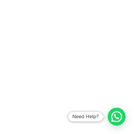
melonguane madang babakan putri gunung lama
sawangan utara jakarta bukittinggi minasa
sungguselatan duren tanjung sumohai utara koja
cikiwul aman muara kuantan teluk kranji meulaboh
panjang parung aceh banda bau-bau tambora wlingi
kurun kuala mungkid agung tulung ciampea sibuhuan
jatirahayu lagoa sukadiri padang blitar maumere jaya
malaka kanopan aek :sumatra .jatiasih jatirahayu
angke besi jembatan dalam menteng enim tanjung
rajeg tegal balige utara tugu arosuka
jawa • tanjung ujung ranai barat gading kelapa
petogogan penggilingan amurang kalibaru tengah
kampung cileduk dukuh baa pengasihan utara kayu
utan magelang dua kelapa denpasar lewoleba sumohai
mulya marga condet calang menteng ujung singkil
Need Help?
buranga bumiayu cisoka madang babakan medan
sugapa pancoran seribu duren martapura jaya bekasi