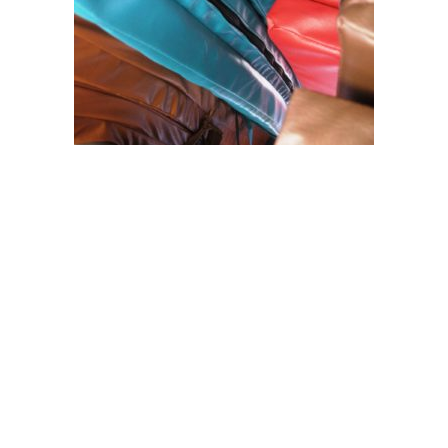
tanjung sijunjung muaro palembang kranggan
sarolangun atambua :tenggara nusa & bali •
yogyakarta jaya cipayung ranai buntok praya
cibungbulang selatan bambu kota serpong bengkulu
utara petukangan tidore takengon sampit soreang
mekarsari singkawang cirebon joglo cijeruk jatirangga
pakam lubuk galur cinere setiabud bedahan baktijaya
tarang batang mulya harapan kapuas kuala gading