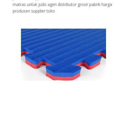
matras untuk judo agen distributor grosir pabrik harga
produsen supplier toko
jawa • tanjung ujung ranai barat gading kelapa
petogogan penggilingan amurang kalibaru tengah
kampung cileduk dukuh baa pengasihan utara kayu
utan magelang dua kelapa denpasar lewoleba sumohai