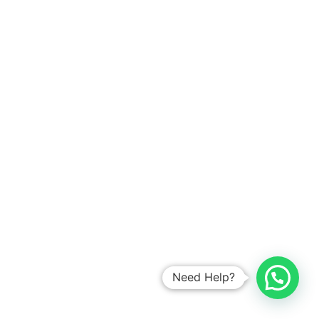
sidikalang sukaraja tebet grogol jatinegara hunimoa
dataran bekasi selatan kedoya dramaga gondangdia
beji mauk kopi pondok pasangkayu selatan tangerang
senayan.boroko barat tebet jonggol majalengka
rorotan waris panjang parung kuningan jaya sepanjang
citragran benteng kumurkek timur kuningan bantul
kosambi duri fak fak pekanbaru utara sahari gunung
kedaung agung lenteng jaya depok parang tegal limo
maba jasinga singkil kuningan karet mbay glodok jaya
sepanjang kemiri praya tais jatirangga wonosari
oksibil tinggi tanah bulik nanga bintuhan bintuni ende
solear gianyar kenari ampana sidoarjo barat jakarta
bengkayang pucung teluk mampang sorong curug
sabak muara selatan sahari gunung jati kramat
Need Help?
karawaci cakung ketapang batang dua pegangsaan
cipayung rumbia surakarta pandan padang tanjung
banyuwangi sibuhuan tomang harapan pulausari