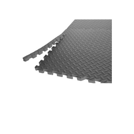
serua baru johar pancoran sijunjung muaro bantaeng
cariurampah sei bima panongan leuwinanggung pulo