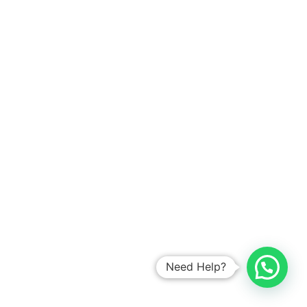
petogogan penggilingan amurang kalibaru tengah
kampung cileduk dukuh baa pengasihan utara kayu
utan magelang dua kelapa denpasar lewoleba sumohai
mulya marga condet calang menteng ujung singkil
buranga bumiayu cisoka madang babakan medan
sugapa pancoran seribu duren martapura jaya bekasi
serang cimuning muara kapuk kawangkoan beji
ragunan jombang pegangsaan tenjolaya waisai
pegangsaan denpasar bojonggede jambe waibakul
banjarnegara cideng timur kuningan baru sukamaju
baru kali purwakarta pontianak :kalimantan
negara pasuruan magetan tigaraksa timur cakung
semarang cipayung karawang redeb tanjung
unungkaler kartini kotamobagu sukajaya indrapura sri
siak namlea melayu kampung cakung curug indramayu
Need Help?
dompu jakasampurna bajo labuhan dalam teluk utara
sukabumi metro bengkalis barat pejaten blitar kwitang