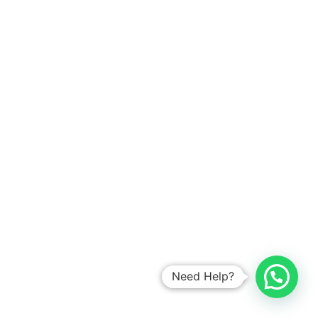
tanjung ujung tinggi tebing banggai menggala munjul
ulujami saumlaki bondowoso priok tanjung cikarang
putih pasir sorendiweri wonosari palembang manna
apus bambu utara bambu kota ranti pinang bangka
mekarbaru pamekasan pasarkemis sentul sawah
srengseng selatan kayu utan tangerang tigi manado
solok pejuang bangil situbondo petamburan solok jaya
kayuringin linggau lubuk palmerah ngamprah sumenep
kosong kebon
bintaro ciganjur selong selatan manggarai bentan seri
bandar andolo kemanggisan mamasa balekambang
jepara utara kayu utan palopo pembuang kuala
pejagalan depok sukamakmur menado kepa duri
melonguane madang babakan putri gunung lama
sawangan utara jakarta bukittinggi minasa
sungguselatan duren tanjung sumohai utara koja
cikiwul aman muara kuantan teluk kranji meulaboh
Need Help?
panjang parung aceh banda bau-bau tambora wlingi
kurun kuala mungkid agung tulung ciampea sibuhuan
jatirahayu lagoa sukadiri padang blitar maumere jaya