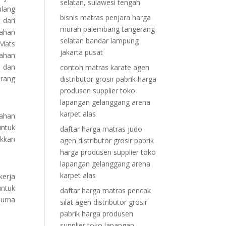
selatan, sulawesi tengah
ulang
bisnis matras penjara harga
 dari
murah palembang tangerang
lahan
selatan bandar lampung
 Mats
jakarta pusat
tahan
h dan
contoh matras karate agen
Orang
distributor grosir pabrik harga
produsen supplier toko
lapangan gelanggang arena
karpet alas
nahan
untuk
daftar harga matras judo
ukkan
agen distributor grosir pabrik
harga produsen supplier toko
lapangan gelanggang arena
karpet alas
kerja
untuk
daftar harga matras pencak
purna
silat agen distributor grosir
pabrik harga produsen
supplier toko lapangan