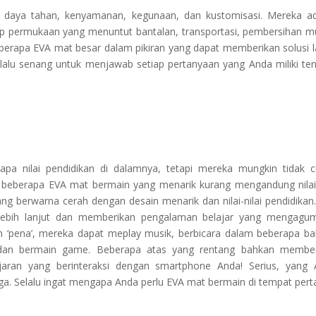
 daya tahan, kenyamanan, kegunaan, dan kustomisasi. Mereka a
iap permukaan yang menuntut bantalan, transportasi, pembersihan 
eberapa EVA mat besar dalam pikiran yang dapat memberikan solusi l
alu senang untuk menjawab setiap pertanyaan yang Anda miliki te
pa nilai pendidikan di dalamnya, tetapi mereka mungkin tidak 
n beberapa EVA mat bermain yang menarik kurang mengandung nilai-
ang berwarna cerah dengan desain menarik dan nilai-nilai pendidikan
 lebih lanjut dan memberikan pengalaman belajar yang mengagu
 ‘pena’, mereka dapat meplay musik, berbicara dalam beberapa b
 dan bermain game. Beberapa atas yang rentang bahkan member
jaran yang berinteraksi dengan smartphone Anda! Serius, yang
ga. Selalu ingat mengapa Anda perlu EVA mat bermain di tempat per