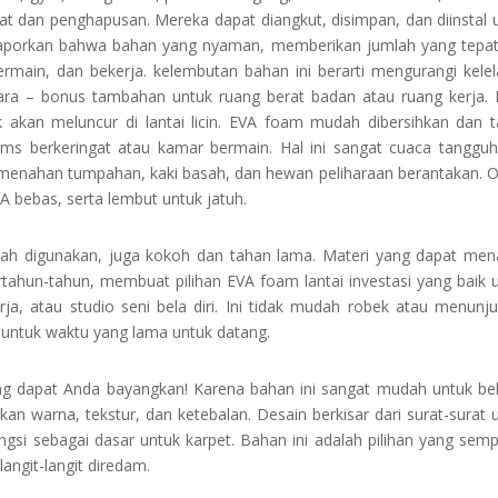
pat dan penghapusan. Mereka dapat diangkut, disimpan, dan diinstal 
elaporkan bahwa bahan yang nyaman, memberikan jumlah yang tepat
main, dan bekerja. kelembutan bahan ini berarti mengurangi kele
uara – bonus tambahan untuk ruang berat badan atau ruang kerja.
k akan meluncur di lantai licin. EVA foam mudah dibersihkan dan 
yms berkeringat atau kamar bermain. Hal ini sangat cuaca tanggu
t menahan tumpahan, kaki basah, dan hewan peliharaan berantakan. 
PA bebas, serta lembut untuk jatuh.
ah digunakan, juga kokoh dan tahan lama. Materi yang dapat me
tahun-tahun, membuat pilihan EVA foam lantai investasi yang baik 
a, atau studio seni bela diri. Ini tidak mudah robek atau menunj
 untuk waktu yang lama untuk datang.
ng dapat Anda bayangkan! Karena bahan ini sangat mudah untuk be
n warna, tekstur, dan ketebalan. Desain berkisar dari surat-surat 
gsi sebagai dasar untuk karpet. Bahan ini adalah pilihan yang sem
angit-langit diredam.