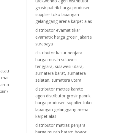
taekwondo agen distributor
grosir pabrik harga produsen
supplier toko lapangan
gelanggang arena karpet alas
distributor evamat tikar
evamatik harga grosir jakarta
surabaya
distributor kasur penjara
harga murah sulawesi
tenggara, sulawesi utara,
 atau
sumatera barat, sumatera
A mat
selatan, sumatera utara
arna
distributor matras karate
sain?
agen distributor grosir pabrik
harga produsen supplier toko
lapangan gelanggang arena
karpet alas
distributor matras penjara
harga murah batam bogor