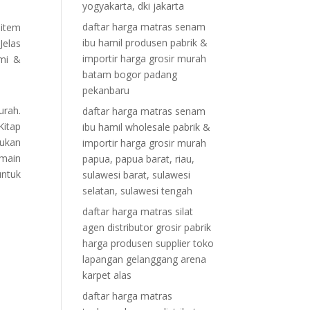
yogyakarta, dki jakarta
daftar harga matras senam
 item
ibu hamil produsen pabrik &
Jelas
importir harga grosir murah
ami &
batam bogor padang
pekanbaru
urah.
daftar harga matras senam
Kitap
ibu hamil wholesale pabrik &
Bukan
importir harga grosir murah
rmain
papua, papua barat, riau,
untuk
sulawesi barat, sulawesi
selatan, sulawesi tengah
daftar harga matras silat
agen distributor grosir pabrik
harga produsen supplier toko
lapangan gelanggang arena
karpet alas
daftar harga matras