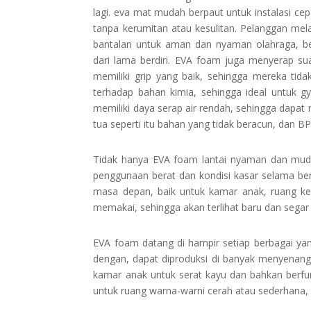
lagi. eva mat mudah berpaut untuk instalasi ce
tanpa kerumitan atau kesulitan. Pelanggan m
bantalan untuk aman dan nyaman olahraga, ber
dari lama berdiri. EVA foam juga menyerap s
memiliki grip yang baik, sehingga mereka tida
terhadap bahan kimia, sehingga ideal untuk g
memiliki daya serap air rendah, sehingga dapa
tua seperti itu bahan yang tidak beracun, dan B
Tidak hanya EVA foam lantai nyaman dan mud
penggunaan berat dan kondisi kasar selama ber
masa depan, baik untuk kamar anak, ruang kerj
memakai, sehingga akan terlihat baru dan segar
EVA foam datang di hampir setiap berbagai ya
dengan, dapat diproduksi di banyak menyenangka
kamar anak untuk serat kayu dan bahkan berfun
untuk ruang warna-warni cerah atau sederhana, l