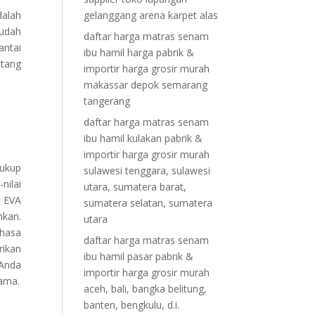
dalah
gelanggang arena karpet alas
mudah
daftar harga matras senam
antai
ibu hamil harga pabrik &
ntang
importir harga grosir murah
makassar depok semarang
tangerang
daftar harga matras senam
ibu hamil kulakan pabrik &
importir harga grosir murah
cukup
sulawesi tenggara, sulawesi
nilai
utara, sumatera barat,
. EVA
sumatera selatan, sumatera
mkan.
utara
ahasa
daftar harga matras senam
ikan
ibu hamil pasar pabrik &
 Anda
importir harga grosir murah
tama.
aceh, bali, bangka belitung,
banten, bengkulu, d.i.