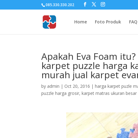
085.330.330.202
Home
Foto Produk
FAQ
Apakah Eva Foam itu? 
karpet puzzle harga ka
murah jual karpet ev
by
admin
|
Oct 20, 2016
|
harga karpet puzle m
puzzle harga grosir
,
karpet matras ukuran besar 