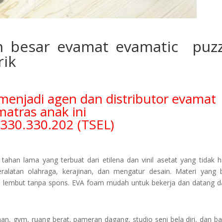
n besar evamat evamatic puzz
rik
menjadi agen dan distributor evamat
matras anak ini
.330.330.202 (TSEL)
han lama yang terbuat dari etilena dan vinil asetat yang tidak 
eralatan olahraga, kerajinan, dan mengatur desain. Materi yang 
na lembut tanpa spons. EVA foam mudah untuk bekerja dan datang 
an, gym, ruang berat, pameran dagang, studio seni bela diri, dan b