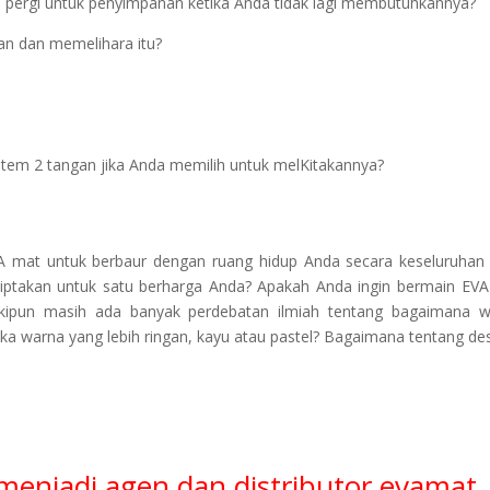
 pergi untuk penyimpanan ketika Anda tidak lagi membutuhkannya?
n dan memelihara itu?
tem 2 tangan jika Anda memilih untuk melKitakannya?
VA mat untuk berbaur dengan ruang hidup Anda secara keseluruhan
ciptakan untuk satu berharga Anda? Apakah Anda ingin bermain EV
kipun masih ada banyak perdebatan ilmiah tentang bagaimana w
a warna yang lebih ringan, kayu atau pastel? Bagaimana tentang de
menjadi agen dan distributor evamat