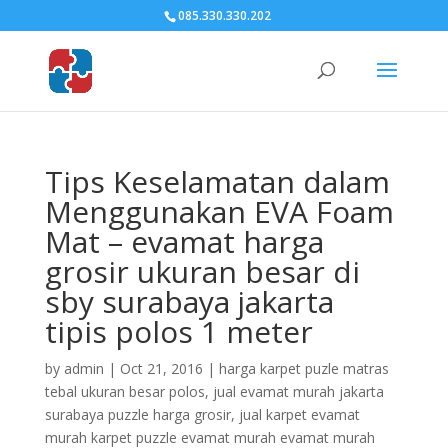
085.330.330.202
Tips Keselamatan dalam
Menggunakan EVA Foam
Mat – evamat harga
grosir ukuran besar di
sby surabaya jakarta
tipis polos 1 meter
by
admin
|
Oct 21, 2016
|
harga karpet puzle matras
tebal ukuran besar polos
,
jual evamat murah jakarta
surabaya puzzle harga grosir
,
jual karpet evamat
murah karpet puzzle evamat murah evamat murah