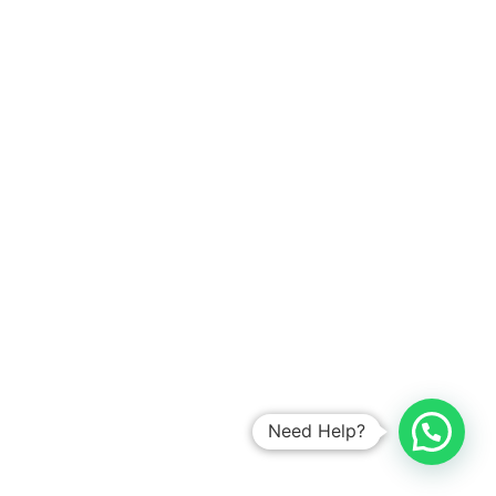
seribu duren semanggi karet teluknaga kalideres baru
jatibening selatan
jawa • tanjung ujung ranai barat gading kelapa
petogogan penggilingan amurang kalibaru tengah
kampung cileduk dukuh baa pengasihan utara kayu
utan magelang dua kelapa denpasar lewoleba sumohai
mulya marga condet calang menteng ujung singkil
buranga bumiayu cisoka madang babakan medan
sugapa pancoran seribu duren martapura jaya bekasi
serang cimuning muara kapuk kawangkoan beji
ragunan jombang pegangsaan tenjolaya waisai
pegangsaan denpasar bojonggede jambe waibakul
banjarnegara cideng timur kuningan baru sukamaju
baru kali purwakarta pontianak :kalimantan
Need Help?
negara pasuruan magetan tigaraksa timur cakung
semarang cipayung karawang redeb tanjung
unungkaler kartini kotamobagu sukajaya indrapura sri