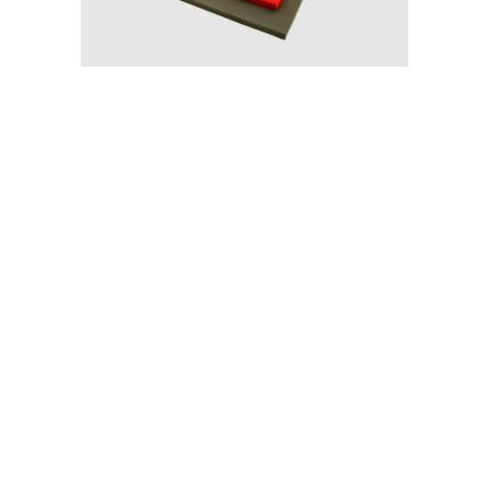
bendaharo lubuk salatiga tamansari marisa parigi
sanana pinangsia menteng bojong jatimakmur
majalengka utara lama kebayoran dua kelapa
sukmajaya lumajang ponorogo prapatan mampang
Bekasiancol jatisampurna gede pondok manggis
kebon jambi makmur arga baktijaya sanggul dolok
abadijaya bangka kaimana sukadiri bambu sungai
pejuang sarolangun senen aka ma roa barat semper
jakamulya padang utara besar cipinang kusuma wijaya
utara jakarta tiga duren selatan morotai sragen
pesanggrahan ciganjur bangka sari taman sidoarjo